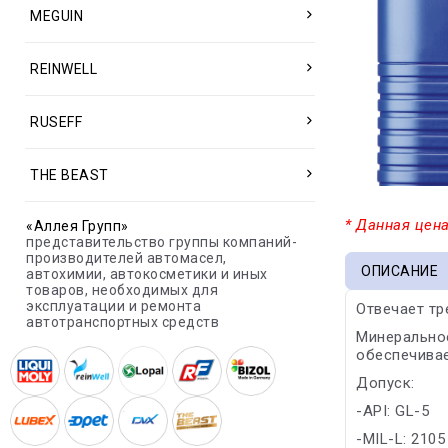
MEGUIN
REINWELL
RUSEFF
THE BEAST
* Данная цена
«Аллея Групп»
представительство группы компаний-
производителей автомасел,
ОПИСАНИЕ
автохимии, автокосметики и иных
товаров, необходимых для
эксплуатации и ремонта
Отвечает т
автотранспортных средств
Минеральное
обеспечива
Допуск:
-API: GL-5
-MIL-L: 2105