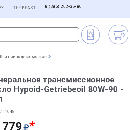
8 (385) 262-36-80
VX
THE BEAST
0
П и приводных мостов
неральное трансмиссионное
ло Hypoid-Getriebeoil 80W-90 -
л
л:
1048
*
 779