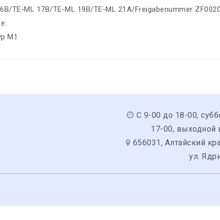
16B/TE-ML 17B/TE-ML 19B/TE-ML 21A/Freigabenummer ZF002
е:
yp M1
С 9-00 до 18-00, субб
17-00, выходной
656031, Алтайский кра
ул. Ядр