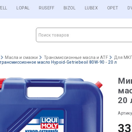
ELL
LOPAL
RUSEFF
BIZOL
LUBEX
OPET
D
Поиск товаров
Масла и смазки
Трансмиссионные масла и ATF
Для МКП
рансмиссионное масло Hypoid-Getriebeoil 80W-90 - 20 л
Ми
мас
20 
Артику
33