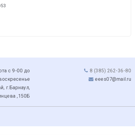
053
ота с 9-00 до
8 (385) 262-36-80
 воскресенье
eees07@mail.ru
й, г.Барнаул,
инцева ,150Б