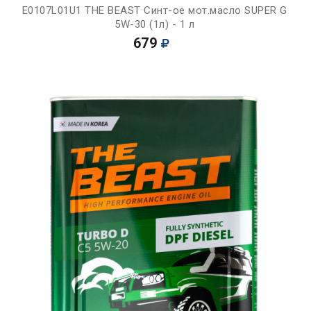
E0107L01U1 THE BEAST Синт-ое мот.масло SUPER G
5W-30 (1л) - 1 л
679