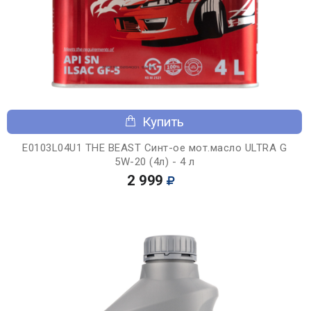
Купить
E0103L04U1 THE BEAST Синт-ое мот.масло ULTRA G
5W-20 (4л) - 4 л
2 999