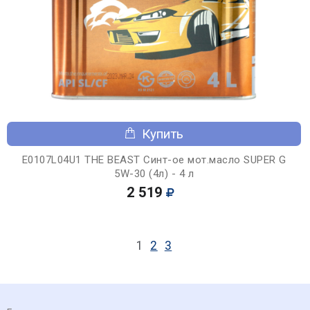
Купить
E0107L04U1 THE BEAST Синт-ое мот.масло SUPER G
5W-30 (4л) - 4 л
2 519
1
2
3