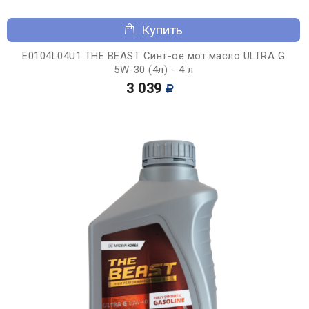
Купить
E0104L04U1 THE BEAST Синт-ое мот.масло ULTRA G
5W-30 (4л) - 4 л
3 039