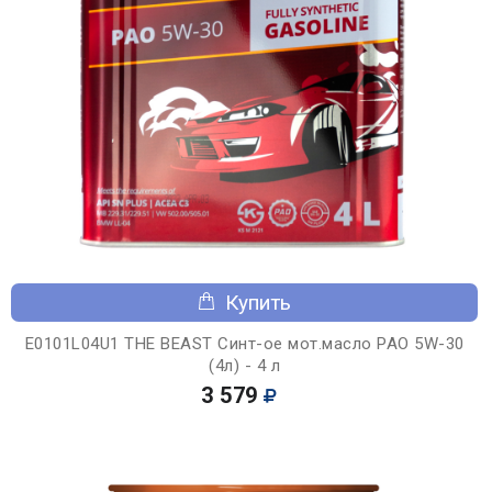
Купить
E0101L04U1 THE BEAST Синт-ое мот.масло PAO 5W-30
(4л) - 4 л
3 579