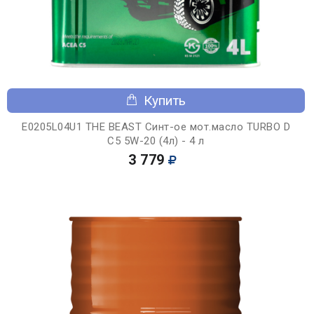
Купить
E0205L04U1 THE BEAST Синт-ое мот.масло TURBO D
C5 5W-20 (4л) - 4 л
3 779