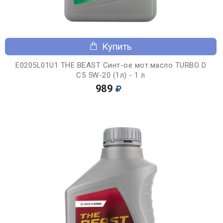
Купить
E0205L01U1 THE BEAST Синт-ое мот.масло TURBO D
C5 5W-20 (1л) - 1 л
989