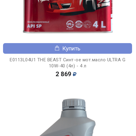
Купить
E0113L04U1 THE BEAST Синт-ое мот.масло ULTRA G
10W-40 (4л) - 4 л
2 869