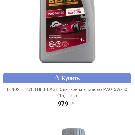
Купить
E0102L01U1 THE BEAST Синт-ое мот.масло PAO 5W-40
(1л) - 1 л
979