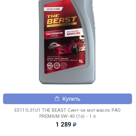
Купить
E0111L01U1 THE BEAST Синт-ое мот.масло PAO
PREMIUM 0W-40 (1л) - 1 л
1 289