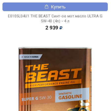
Купить
E0105L04U1 THE BEAST Синт-ое мот.масло ULTRA G
5W-40 (4л) - 4 л
2 939