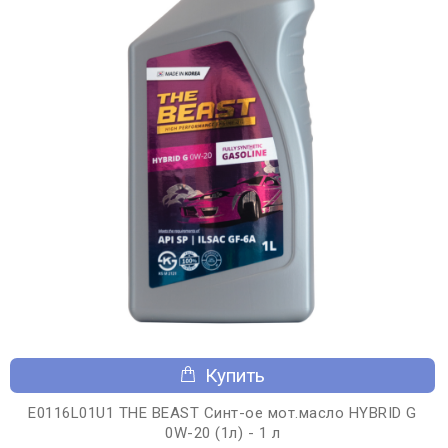
Купить
E0116L01U1 THE BEAST Синт-ое мот.масло HYBRID G
0W-20 (1л) - 1 л