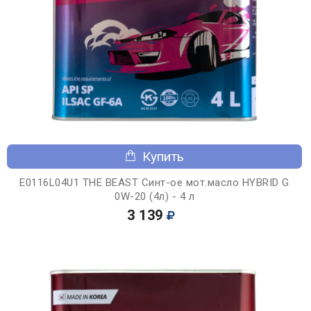
Купить
E0116L04U1 THE BEAST Синт-ое мот.масло HYBRID G
0W-20 (4л) - 4 л
3 139