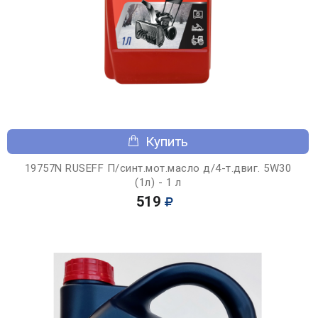
Купить
19757N RUSEFF П/синт.мот.масло д/4-т.двиг. 5W30
(1л) - 1 л
519