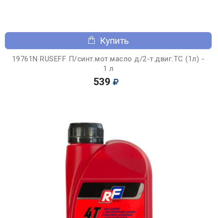
Купить
19761N RUSEFF П/синт.мот.масло д/2-т.двиг.TС (1л) -
1 л
539