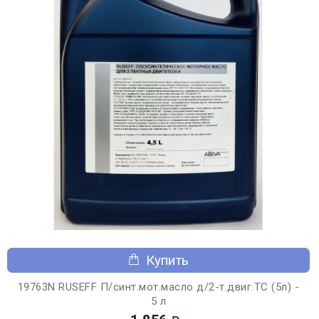
Купить
19763N RUSEFF П/синт.мот.масло д/2-т.двиг.TС (5л) -
5 л