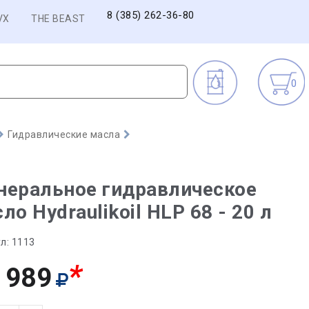
8 (385) 262-36-80
VX
THE BEAST
0
Гидравлические масла
неральное гидравлическое
ло Hydraulikoil HLP 68 - 20 л
л:
1113
*
 989