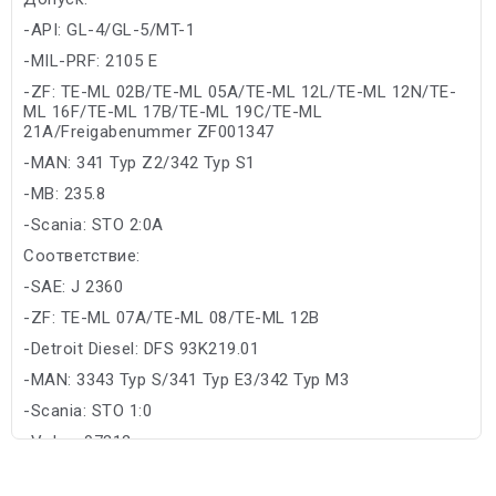
-API: GL-4/GL-5/MT-1
-MIL-PRF: 2105 E
-ZF: TE-ML 02B/TE-ML 05A/TE-ML 12L/TE-ML 12N/TE-
ML 16F/TE-ML 17B/TE-ML 19C/TE-ML
21A/Freigabenummer ZF001347
-MAN: 341 Typ Z2/342 Typ S1
-MB: 235.8
-Scania: STO 2:0A
Соответствие:
-SAE: J 2360
-ZF: TE-ML 07A/TE-ML 08/TE-ML 12B
-Detroit Diesel: DFS 93K219.01
-MAN: 3343 Typ S/341 Typ E3/342 Typ M3
-Scania: STO 1:0
-Volvo: 97312