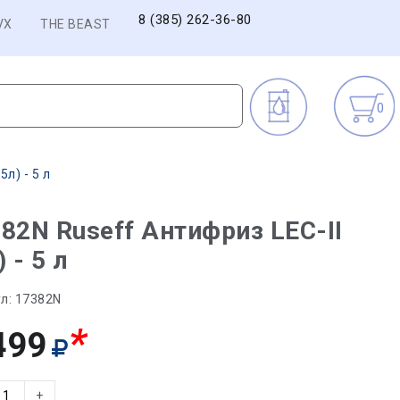
8 (385) 262-36-80
VX
THE BEAST
0
л) - 5 л
82N Ruseff Антифриз LEC-II
) - 5 л
л:
17382N
*
499
+