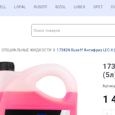
ELL
LOPAL
RUSEFF
BIZOL
LUBEX
OPET
D
Поиск товаров
СПЕЦИАЛЬНЫЕ ЖИДКОСТИ
17382N Ruseff Антифриз LEC-II (5
173
(5л
Артику
1 
−