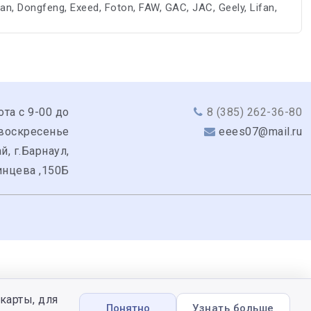
 Dongfeng, Exeed, Foton, FAW, GAC, JAC, Geely, Lifan,
ота с 9-00 до
8 (385) 262-36-80
 воскресенье
eees07@mail.ru
й, г.Барнаул,
инцева ,150Б
карты, для
Понятно
Узнать больше