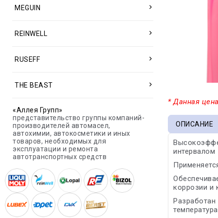
MEGUIN
REINWELL
RUSEFF
THE BEAST
* Данная цена
«Аллея Групп»
представительство группы компаний-
ОПИСАНИЕ
производителей автомасел,
автохимии, автокосметики и иных
товаров, необходимых для
Высокоэффе
эксплуатации и ремонта
интервалом 
автотранспортных средств
Применяется
Обеспечивае
коррозии и 
Разработан 
температура