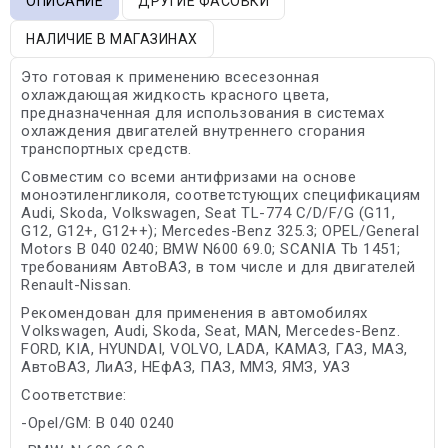
ОПИСАНИЕ
ДРУГИЕ ФАСОВКИ
НАЛИЧИЕ В МАГАЗИНАХ
Это готовая к применению всесезонная
охлаждающая жидкость красного цвета,
предназначенная для использования в системах
охлаждения двигателей внутреннего сгорания
транспортных средств.
Совместим со всеми антифризами на основе
моноэтиленгликоля, соответстующих спецификациям
Audi, Skoda, Volkswagen, Seat TL-774 C/D/F/G (G11,
G12, G12+, G12++); Mercedes-Benz 325.3; OPEL/General
Motors B 040 0240; BMW N600 69.0; SCANIA Tb 1451;
требованиям АвтоВАЗ, в том числе и для двигателей
Renault-Nissan.
Рекомендован для применения в автомобилях
Volkswagen, Audi, Skoda, Seat, MAN, Mercedes-Benz.
FORD, KIA, HYUNDAI, VOLVO, LADA, КАМАЗ, ГАЗ, МАЗ,
АвтоВАЗ, ЛиАЗ, НЕфАЗ, ПАЗ, ММЗ, ЯМЗ, УАЗ
Соответствие:
-Opel/GM: B 040 0240