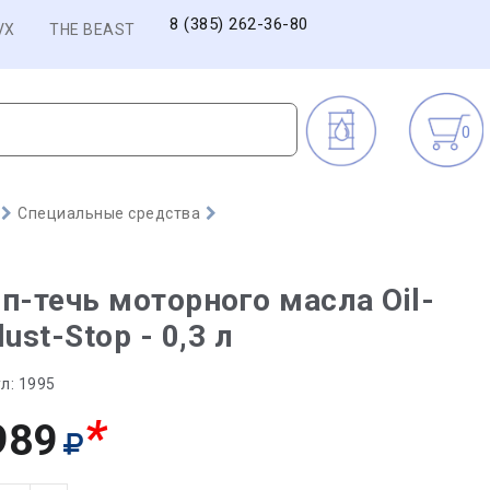
8 (385) 262-36-80
VX
THE BEAST
0
Специальные средства
п-течь моторного масла Oil-
lust-Stop - 0,3 л
л:
1995
*
989