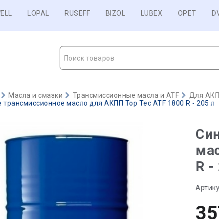
ELL
LOPAL
RUSEFF
BIZOL
LUBEX
OPET
D
Поиск товаров
Масла и смазки
Трансмиссионные масла и ATF
Для АКП
 трансмиссионное масло для АКПП Top Tec ATF 1800 R - 205 л
Син
мас
R -
Артику
35