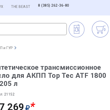
8 (385) 262-36-80
VX
THE BEAST
0
П и ГУР
тетическое трансмиссионное
ло для АКПП Top Tec ATF 1800
 205 л
л:
21152
*
7 269