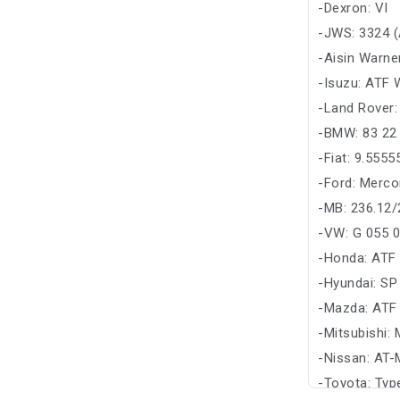
-Dexron: VI
-JWS: 3324 (
-Aisin Warne
-Isuzu: ATF 
-Land Rover
-BMW: 83 22 
-Fiat: 9.555
-Ford: Merco
-MB: 236.12/
-VW: G 055 
-Honda: ATF
-Hyundai: SP
-Mazda: ATF
-Mitsubishi:
-Nissan: AT-
-Toyota: Ty