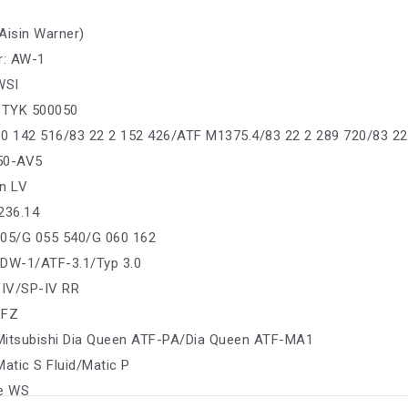
Aisin Warner)
r: AW-1
WSI
: TYK 500050
0 142 516/83 22 2 152 426/ATF M1375.4/83 22 2 289 720/83 22
550-AV5
n LV
236.14
005/G 055 540/G 060 162
 DW-1/ATF-3.1/Typ 3.0
 IV/SP-IV RR
 FZ
 Mitsubishi Dia Queen ATF-PA/Dia Queen ATF-MA1
Matic S Fluid/Matic P
pe WS