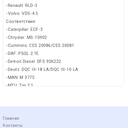
-Renault: RLD-3
-Volvo: VDS-4.5
Соответствие:
-Caterpillar: ECF-3
-Chrysler: MS-10902
-Cummins: CES 20086/CES 20081
-DAF: PSQL 2.1E
-Detroit Diesel: DFS 93K222
-Deutz: DQC III-18 LA/DQC III-10 LA
-MAN: M 3775
-MTU: Typ 2.1
Главная
Контакты