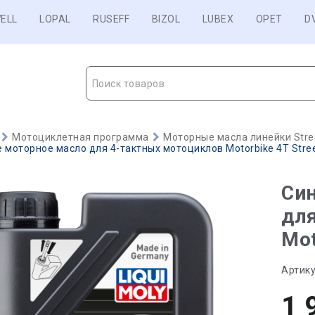
ELL
LOPAL
RUSEFF
BIZOL
LUBEX
OPET
D
Поиск товаров
Мотоциклетная программа
Моторные масла линейки Stre
 моторное масло для 4-тактных мотоциклов Motorbike 4T Stree
Син
дл
Mot
Артику
1 