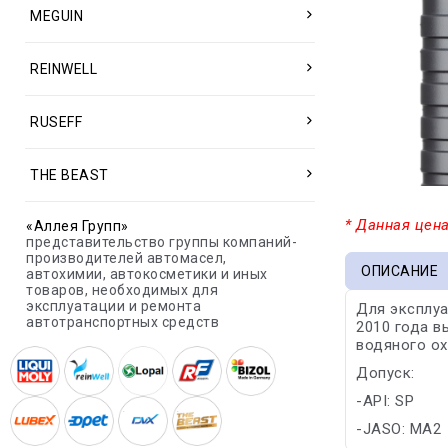
MEGUIN
REINWELL
RUSEFF
THE BEAST
* Данная цена
«Аллея Групп»
представительство группы компаний-
производителей автомасел,
ОПИСАНИЕ
автохимии, автокосметики и иных
товаров, необходимых для
эксплуатации и ремонта
Для эксплуа
автотранспортных средств
2010 года в
водяного о
Допуск:
-API: SP
-JASO: MA2