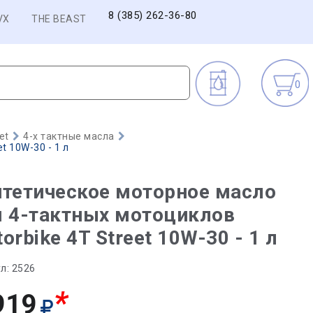
8 (385) 262-36-80
VX
THE BEAST
0
et
4-х тактные масла
t 10W-30 - 1 л
тетическое моторное масло
я 4-тактных мотоциклов
orbike 4T Street 10W-30 - 1 л
л:
2526
*
919