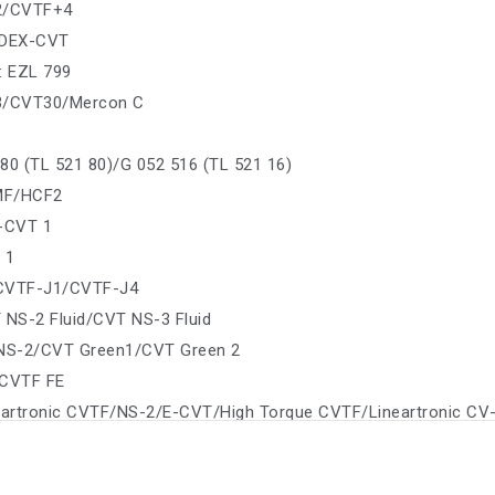
2/CVTF+4
 DEX-CVT
: EZL 799
3/CVT30/Mercon C
80 (TL 521 80)/G 052 516 (TL 521 16)
MF/HCF2
P-CVT 1
 1
: CVTF-J1/CVTF-J4
 NS-2 Fluid/CVT NS-3 Fluid
/NS-2/CVT Green1/CVT Green 2
/CVTF FE
eartronic CVTF/NS-2/E-CVT/High Torque CVTF/Lineartronic CV-