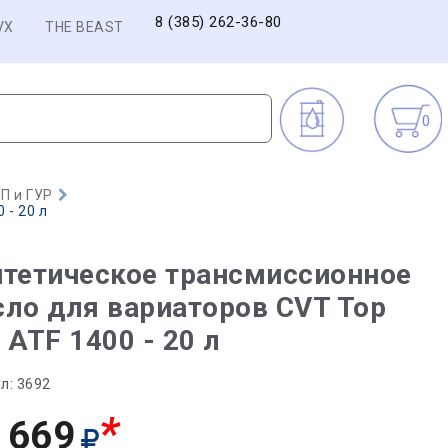
8 (385) 262-36-80
VX
THE BEAST
0
П и ГУР
 - 20 л
тетическое трансмиссионное
ло для вариаторов CVT Top
 ATF 1400 - 20 л
л:
3692
*
 669