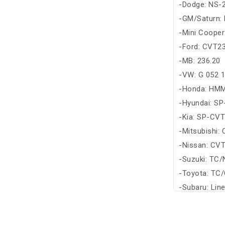
-Dodge: NS-
-GM/Saturn:
-Mini Cooper
-Ford: CVT2
-MB: 236.20
-VW: G 052 1
-Honda: HM
-Hyundai: S
-Kia: SP-CVT
-Mitsubishi
-Nissan: CVT
-Suzuki: TC
-Toyota: TC
-Subaru: Lin