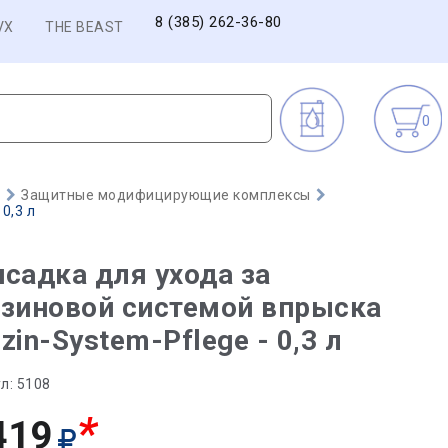
8 (385) 262-36-80
VX
THE BEAST
0
)
Защитные модифицирующие комплексы
0,3 л
садка для ухода за
зиновой системой впрыска
zin-System-Pflege - 0,3 л
л:
5108
*
419