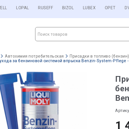
ELL
LOPAL
RUSEFF
BIZOL
LUBEX
OPET
D
Поиск товаров
Автохимия потребительская
Присадки в топливо (бензин
ухода за бензиновой системой впрыска Benzin-System-Pflege - 
При
бен
Ben
Артику
1 