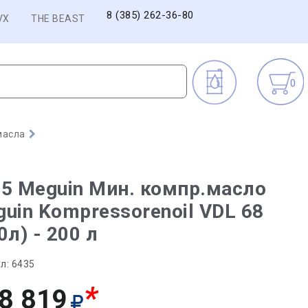
8 (385) 262-36-80
VX
THE BEAST
0
масла
5 Meguin Мин. компр.масло
uin Kompressorenoil VDL 68
0л) - 200 л
л:
6435
*
8 819