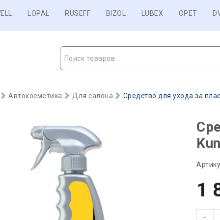
ELL
LOPAL
RUSEFF
BIZOL
LUBEX
OPET
D
Поиск товаров
Автокосметика
Для салона
Средство для ухода за пласт
Сре
Kun
Артику
1 
−