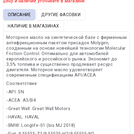
цену и наличие уточняйте в магазине.
ОПИСАНИЕ
ДРУГИЕ ФАСОВКИ
НАЛИЧИЕ В МАГАЗИНАХ
Моторное масло на синтетической базе с фирменным
антифрикционным пакетом присадок Molygen,
созданным на основе новейшей технологии Molecular
Friction Control. Оптимально для автомобилей
европейского и российского рынка. Экономит до
3,5% топлива и существенно продлевает ресурс
двигателя. Моторное масло удовлетворяет
современным спецификациям API/ACEA.
Соответствие:
-API: SN
-ACEA: A3/B4
-Great Wall: Great Wall Motors
-HAVAL: HAVAL
-BMW: Longlife-01 (bis MJ 2018)
-Fiat: 9.55535-Z2/9.55535-H2/9.55535-N2