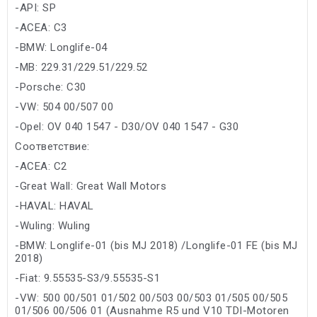
-API: SP
-ACEA: C3
-BMW: Longlife-04
-MB: 229.31/229.51/229.52
-Porsche: C30
-VW: 504 00/507 00
-Opel: OV 040 1547 - D30/OV 040 1547 - G30
Соответствие:
-ACEA: C2
-Great Wall: Great Wall Motors
-HAVAL: HAVAL
-Wuling: Wuling
-BMW: Longlife-01 (bis MJ 2018) /Longlife-01 FE (bis MJ
2018)
-Fiat: 9.55535-S3/9.55535-S1
-VW: 500 00/501 01/502 00/503 00/503 01/505 00/505
01/506 00/506 01 (Ausnahme R5 und V10 TDI-Motoren