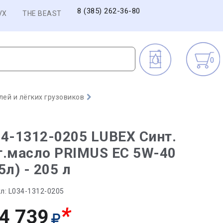
8 (385) 262-36-80
VX
THE BEAST
0
ей и лёгких грузовиков
4-1312-0205 LUBEX Синт.
т.масло PRIMUS EC 5W-40
5л) - 205 л
л:
L034-1312-0205
*
4 739