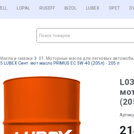
ELL
LOPAL
RUSEFF
BIZOL
LUBEX
OPET
D
Поиск товаров
Масла и смазки
01. Моторные масла для легковых автомобил
5 LUBEX Синт. мот.масло PRIMUS EC 5W-40 (205л) - 205 л
L03
мо
(20
Артику
21