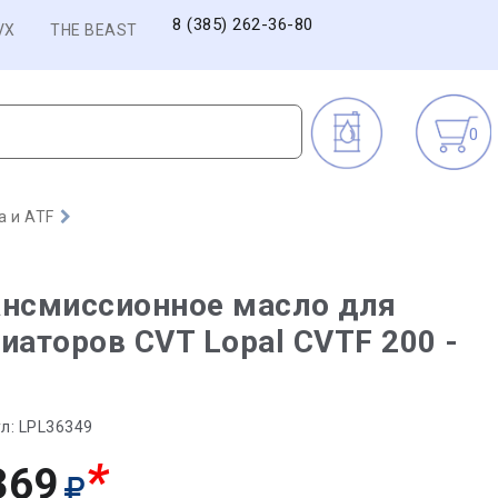
8 (385) 262-36-80
VX
THE BEAST
0
а и ATF
ансмиссионное масло для
иаторов CVT Lopal CVTF 200 -
л:
LPL36349
*
369