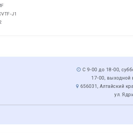
MF
 CVTF-J1
2
С 9-00 до 18-00, субб
17-00, выходной
656031, Алтайский кра
ул. Ядр