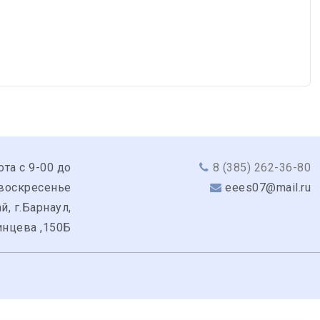
ота с 9-00 до
8 (385) 262-36-80
 воскресенье
eees07@mail.ru
й, г.Барнаул,
инцева ,150Б