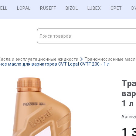
ELL
LOPAL
RUSEFF
BIZOL
LUBEX
OPET
D
Поиск товаров
асла и эксплуатационные жидкости
Трансмиссионные масл
ое масло для вариаторов CVT Lopal CVTF 200 - 1 л
Тр
вар
1 л
Артику
1 